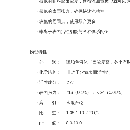
· 极低的临界胶束浓度，使得添加量极少就可以
· 极低的表面张力，确保快速流动性
· 较低的凝固点，使用场合更多
· 非离子表面活性剂能与各种体系配伍
物理特性
· 外 观： 琥珀色液体（因浓度高，冬季有
· 化学结构： 非离子含氟表面活性剂
· 活性成分： 27%
· 表面张力： <16（0.1%）；＜24（0.01%）
· 溶 剂： 水混合物
· 比 重： 1.05-1.10（20℃）
· pH 值： 8.0-10.0