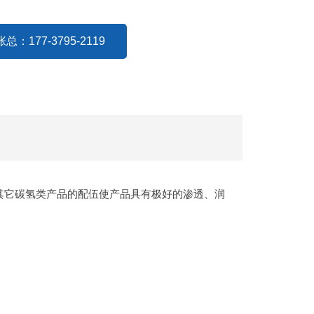
张总：177-3795-2119
其它碳氢类产品的配伍使产品具有极好的渗透、润